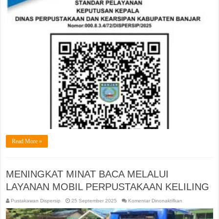
KEPALA
DINAS
TENTANG
STANDAR
PELAYANAN
DINAS
PERPUSTAKAA
DAN
KEARSIPAN
KABUPATEN
BANJAR
Read More »
MENINGKAT MINAT BACA MELALUI
LAYANAN MOBIL PERPUSTAKAAN KELILING
pada
Pustakawan Dispersip
25 September 2025
Komentar Dinonaktifkan
MENINGKAT
MINAT
BACA