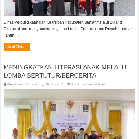
Dinas Perpustakaan dan Kearsipan Kabupaten Banjar melalui Bidang
Perpustakaan, mengadakan kegiatan Lomba Perpustakaan Desa/Kelurahan
Tahun …
Read More »
MENINGKATKAN LITERASI ANAK MELALUI
LOMBA BERTUTUR/BERCERITA
pada
Pustakawan Dispersip
16 Juni 2025
Komentar Dinonaktifkan
MENINGKATKAN
LITERASI
ANAK
MELALUI
LOMBA
BERTUTUR/BERCERIT