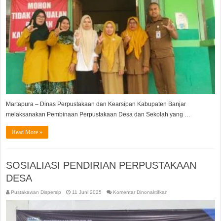
PERPUSTAKAAN
Martapura – Dinas Perpustakaan dan Kearsipan Kabupaten Banjar
melaksanakan Pembinaan Perpustakaan Desa dan Sekolah yang …
Read More »
SOSIALIASI PENDIRIAN PERPUSTAKAAN
DESA
pada
Pustakawan Dispersip
11 Juni 2025
Komentar Dinonaktifkan
SOSIALIASI
PENDIRIAN
PERPUSTAKAAN
DESA