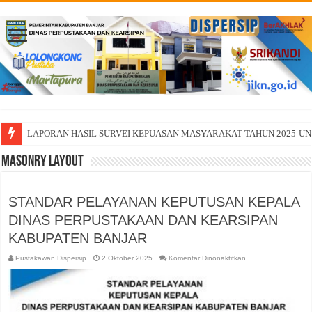
LAPORAN HASIL SURVEI KEPUASAN MASYARAKAT TAHUN 2025-U
TINGKATKAN PERPUSTAKAAN BER-SNP MELALUI PEMBINAAN
Masonry Layout
STANDAR PELAYANAN KEPUTUSAN KEPALA
DINAS PERPUSTAKAAN DAN KEARSIPAN
KABUPATEN BANJAR
pada
Pustakawan Dispersip
2 Oktober 2025
Komentar Dinonaktifkan
STANDAR
PELAYANAN
KEPUTUSAN
KEPALA
DINAS
PERPUSTAKAAN
DAN