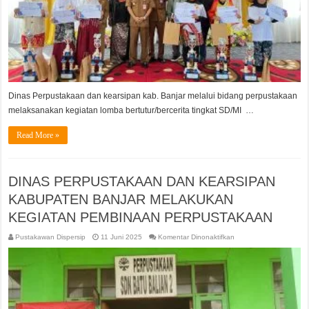
Dinas Perpustakaan dan kearsipan kab. Banjar melalui bidang perpustakaan
melaksanakan kegiatan lomba bertutur/bercerita tingkat SD/MI …
Read More »
DINAS PERPUSTAKAAN DAN KEARSIPAN
KABUPATEN BANJAR MELAKUKAN
KEGIATAN PEMBINAAN PERPUSTAKAAN
pada
Pustakawan Dispersip
11 Juni 2025
Komentar Dinonaktifkan
DINAS
PERPUSTAKAAN
DAN
KEARSIPAN
KABUPATEN
BANJAR
MELAKUKAN
KEGIATAN
PEMBINAAN