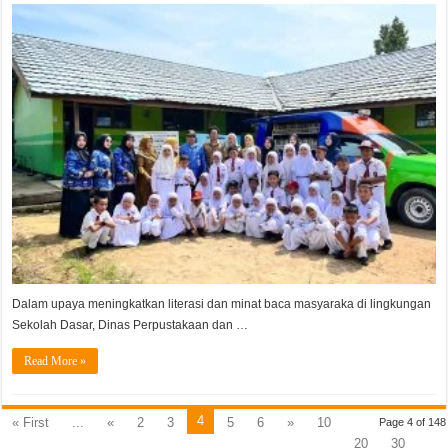
KELILING
:
Solusi
Cerdas
Tingkatkan
Literasi
dan
Minat
Baca
Masyarakat
Dalam upaya meningkatkan literasi dan minat baca masyaraka di lingkungan
Sekolah Dasar, Dinas Perpustakaan dan …
Read More »
4
« First
...
«
2
3
5
6
»
10
Page 4 of 148
20
30