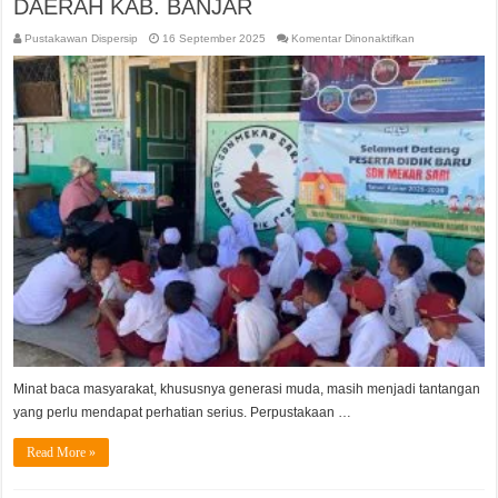
DAERAH KAB. BANJAR
pada
Pustakawan Dispersip
16 September 2025
Komentar Dinonaktifkan
MINAT
BACA
MENINGKAT,
STORY
TELLING
JADI
PROGRAM
ANDALAN
PERPUSTAKAA
DAERAH
KAB.
BANJAR
Minat baca masyarakat, khususnya generasi muda, masih menjadi tantangan
yang perlu mendapat perhatian serius. Perpustakaan …
Read More »