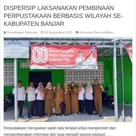
DISPERSIP LAKSANAKAN PEMBINAAN
PERPUSTAKAAN BERBASIS WILAYAH SE-
KABUPATEN BANJAR
pada
Pustakawan Dispersip
16 September 2025
Komentar Dinonaktifkan
DISPERSIP
LAKSANAKAN
PEMBINAAN
PERPUSTAKAA
BERBASIS
WILAYAH
SE-
KABUPATEN
BANJAR
Perpustakaan merupakan salah satu tempat untuk memperoleh dan
mengembangkan informasi dan juga menjadi sarana edukasi. …