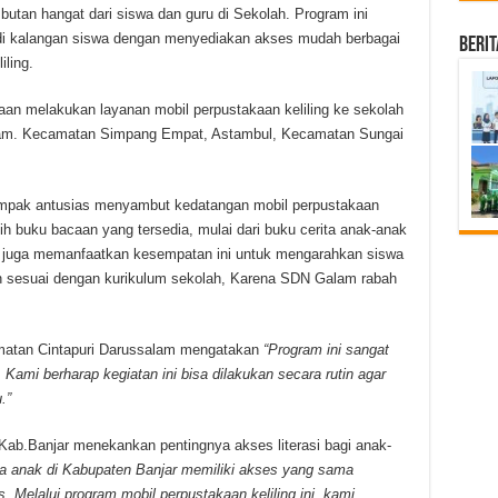
tan hangat dari siswa dan guru di Sekolah. Program ini
di kalangan siswa dengan menyediakan akses mudah berbagai
Beri
ling.
kaan melakukan layanan mobil perpustakaan keliling ke sekolah
alam. Kecamatan Simpang Empat, Astambul, Kecamatan Sungai
tampak antusias menyambut kedatangan mobil perpustakaan
h buku bacaan yang tersedia, mulai dari buku cerita anak-anak
 juga memanfaatkan kesempatan ini untuk mengarahkan siswa
n sesuai dengan kurikulum sekolah, Karena SDN Galam rabah
atan Cintapuri Darussalam mengatakan
“Program ini sangat
ami berharap kegiatan ini bisa dilakukan secara rutin agar
.”
ab.Banjar menekankan pentingnya akses literasi bagi anak-
 anak di Kabupaten Banjar memiliki akses yang sama
 Melalui program mobil perpustakaan keliling ini, kami