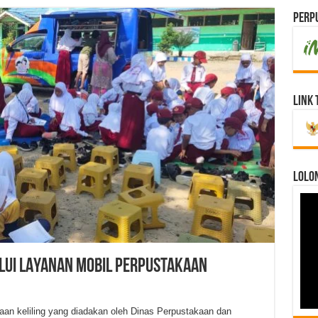
Perpu
Link 
LOLO
LUI LAYANAN MOBIL PERPUSTAKAAN
an keliling yang diadakan oleh Dinas Perpustakaan dan