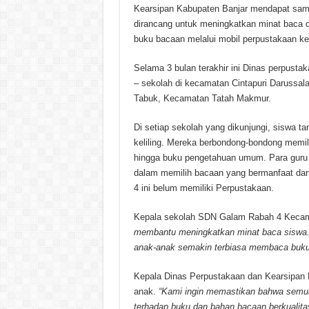
Kearsipan Kabupaten Banjar mendapat sambu
dirancang untuk meningkatkan minat baca 
buku bacaan melalui mobil perpustakaan keli
Selama 3 bulan terakhir ini Dinas perpusta
– sekolah di kecamatan Cintapuri Daruss
Tabuk, Kecamatan Tatah Makmur.
Di setiap sekolah yang dikunjungi, siswa 
keliling. Mereka berbondong-bondong memili
hingga buku pengetahuan umum. Para guru
dalam memilih bacaan yang bermanfaat da
4 ini belum memiliki Perpustakaan.
Kepala sekolah SDN Galam Rabah 4 Kecam
membantu meningkatkan minat baca siswa. K
anak-anak semakin terbiasa membaca buku
Kepala Dinas Perpustakaan dan Kearsipan K
anak.
“Kami ingin memastikan bahwa semua
terhadap buku dan bahan bacaan berkualitas.