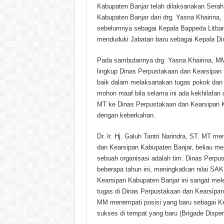
Kabupaten Banjar telah dilaksanakan Sera
Kabupaten Banjar dari drg. Yasna Khairina, 
sebelumnya sebagai Kepala Bappeda Litban
menduduki Jabatan baru sebagai Kepala Di
Pada sambutannya drg. Yasna Khairina, MM
lingkup Dinas Perpustakaan dan Kearsipan 
baik dalam melaksanakan tugas pokok dan 
mohon maaf bila selama ini ada kekhilafan d
MT ke Dinas Perpustakaan dan Kearsipan K
dengan keberkahan.
Dr. Ir. Hj. Galuh Tantri Narindra, ST. MT 
dan Kearsipan Kabupaten Banjar, beliau m
sebuah organisasi adalah tim. Dinas Perpu
beberapa tahun ini, meningkatkan nilai S
Kearsipan Kabupaten Banjar ini sangat meles
tugas di Dinas Perpustakaan dan Kearsipan
MM menempati posisi yang baru sebagai K
sukses di tempat yang baru (Brigade Dispers