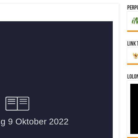
Perpu
Link 
LOLO