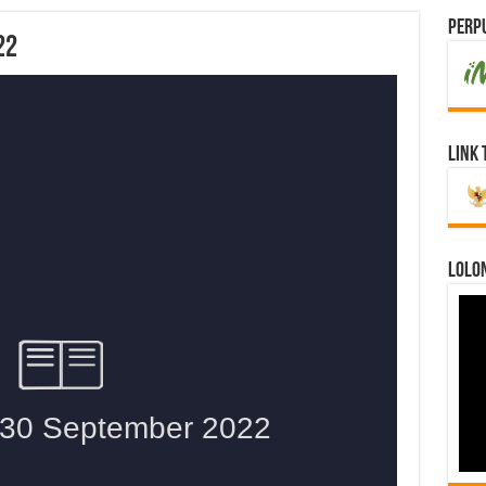
Perpu
22
Link 
LOLO