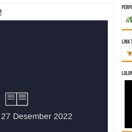
Perpu
2
Link 
LOLO