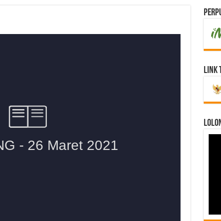
Perpu
Link 
LOLO