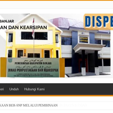
eri
Unduh
Hubungi Kami
KAAN BER-SNP MELALUI PEMBINAAN
NG BERSAMA DINAS PERPUSTAKAAN KABUPATEN BANJAR