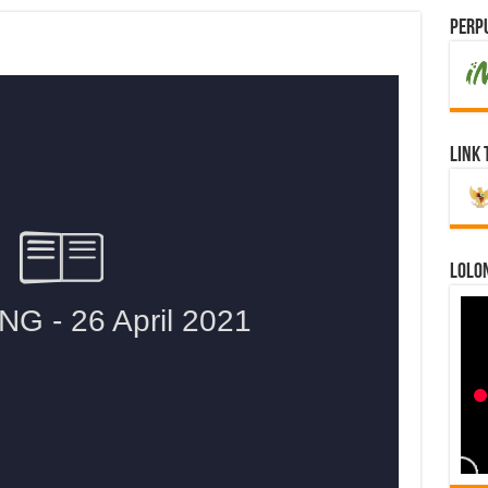
Perpu
Link 
LOLO