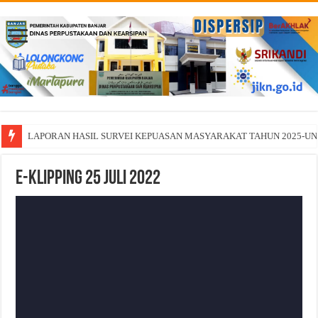
LAPORAN HASIL SURVEI KEPUASAN MASYARAKAT TAHUN 2025-U
TINGKATKAN PERPUSTAKAAN BER-SNP MELALUI PEMBINAAN
E-Klipping 25 Juli 2022