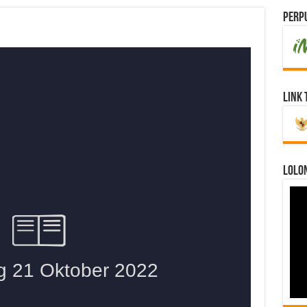
Perpu
Link 
LOLO