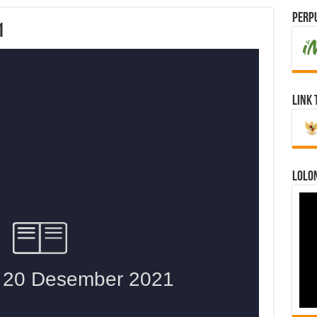
Perpu
1
Link 
LOLO