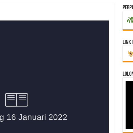
Perpu
Link 
LOLO