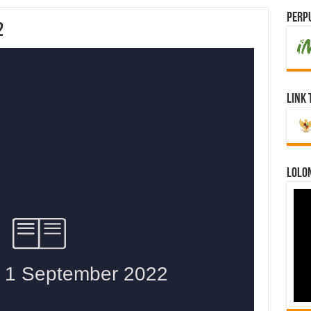
Perpu
2
Link 
LOLO