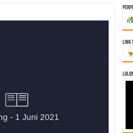
Perpu
Link 
LOLO