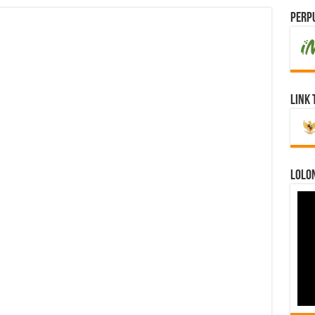
Perpu
Link 
LOLO