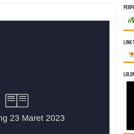
Perpu
Link 
LOLO