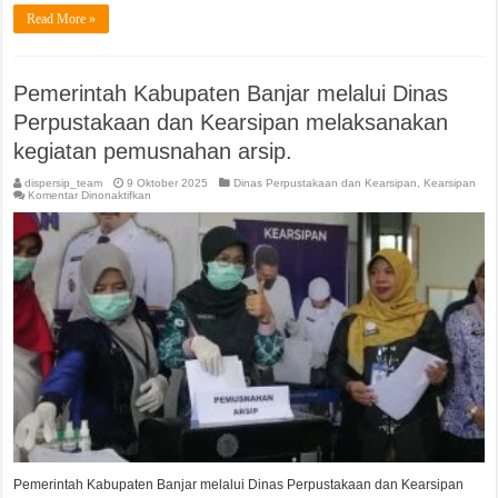
Read More »
Pemerintah Kabupaten Banjar melalui Dinas
Perpustakaan dan Kearsipan melaksanakan
kegiatan pemusnahan arsip.
dispersip_team
9 Oktober 2025
Dinas Perpustakaan dan Kearsipan
,
Kearsipan
pada
Komentar Dinonaktifkan
Pemerintah
Kabupaten
Banjar
melalui
Dinas
Perpustakaan
dan
Kearsipan
melaksanakan
kegiatan
pemusnahan
arsip.
Pemerintah Kabupaten Banjar melalui Dinas Perpustakaan dan Kearsipan