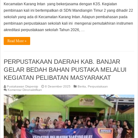
Kecamatan Karang Intan yang bekerjasama dengan K3S. Kegiatan
pembinaan kali ini bertempatkan di SDN Mandiangin Timur 2 yang dihadir 22
sekolah yang ada di Kecamatan Karang Intan. Adapun pembahasan pada
pembinaan perpustakaan sekolah kali ini mengenai pemutakhiran instrumen
akreditasi perpustakaan sekolah Tahun 2026, …
Read More »
PERPUSTAKAAN DAERAH KAB. BANJAR
GELAR BEDAH BAHAN PUSTAKA MELALUI
KEGIATAN PELIBATAN MASYARAKAT
Pustakawan Dispersip
8 Desember 2025
Berita
,
Perpustakaan
pada
Komentar Dinonaktifkan
PERPUSTAKAAN
DAERAH
KAB.
BANJAR
GELAR
BEDAH
BAHAN
PUSTAKA
MELALUI
KEGIATAN
PELIBATAN
MASYARAKAT