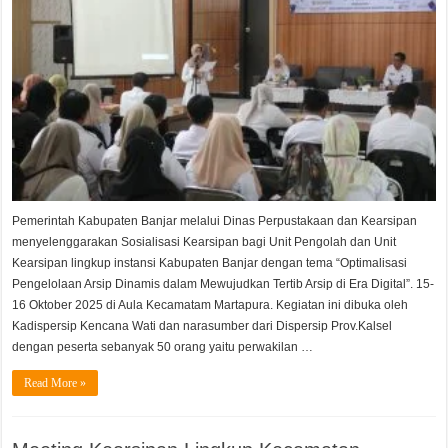
Dinamis
dalam
Mewuju
Tertib
Arsip
di
Era
Digital
Pemerintah Kabupaten Banjar melalui Dinas Perpustakaan dan Kearsipan
menyelenggarakan Sosialisasi Kearsipan bagi Unit Pengolah dan Unit
Kearsipan lingkup instansi Kabupaten Banjar dengan tema “Optimalisasi
Pengelolaan Arsip Dinamis dalam Mewujudkan Tertib Arsip di Era Digital”. 15-
16 Oktober 2025 di Aula Kecamatam Martapura. Kegiatan ini dibuka oleh
Kadispersip Kencana Wati dan narasumber dari Dispersip Prov.Kalsel
dengan peserta sebanyak 50 orang yaitu perwakilan …
Read More »