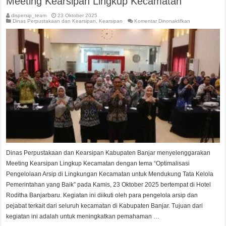
Meeting Kearsipan Lingkup Kecamatan
dispersip_team
23 Oktober 2025
pada
Dinas Perpustakaan dan Kearsipan
,
Kearsipan
Komentar Dinonaktifkan
Meeting
Kearsipan
Lingkup
Kecamatan
Dinas Perpustakaan dan Kearsipan Kabupaten Banjar menyelenggarakan
Meeting Kearsipan Lingkup Kecamatan dengan tema “Optimalisasi
Pengelolaan Arsip di Lingkungan Kecamatan untuk Mendukung Tata Kelola
Pemerintahan yang Baik” pada Kamis, 23 Oktober 2025 bertempat di Hotel
Roditha Banjarbaru. Kegiatan ini diikuti oleh para pengelola arsip dan
pejabat terkait dari seluruh kecamatan di Kabupaten Banjar. Tujuan dari
kegiatan ini adalah untuk meningkatkan pemahaman …