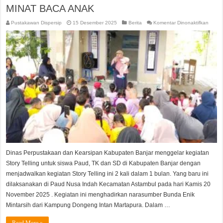
MINAT BACA ANAK
pada
Pustakawan Dispersip
15 Desember 2025
Berita
Komentar Dinonaktifkan
STOR
TELL
PROG
DINA
PERP
UNTU
MENI
MINA
BACA
ANAK
Dinas Perpustakaan dan Kearsipan Kabupaten Banjar menggelar kegiatan
Story Telling untuk siswa Paud, TK dan SD di Kabupaten Banjar dengan
menjadwalkan kegiatan Story Telling ini 2 kali dalam 1 bulan. Yang baru ini
dilaksanakan di Paud Nusa Indah Kecamatan Astambul pada hari Kamis 20
November 2025 . Kegiatan ini menghadirkan narasumber Bunda Enik
Mintarsih dari Kampung Dongeng Intan Martapura. Dalam …
Read More »