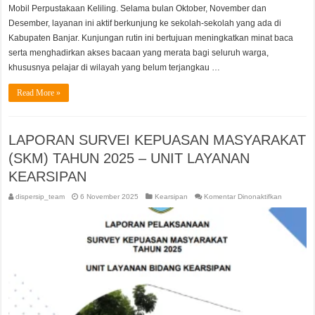
Mobil Perpustakaan Keliling. Selama bulan Oktober, November dan
Desember, layanan ini aktif berkunjung ke sekolah-sekolah yang ada di
Kabupaten Banjar. Kunjungan rutin ini bertujuan meningkatkan minat baca
serta menghadirkan akses bacaan yang merata bagi seluruh warga,
khususnya pelajar di wilayah yang belum terjangkau …
Read More »
LAPORAN SURVEI KEPUASAN MASYARAKAT
(SKM) TAHUN 2025 – UNIT LAYANAN
KEARSIPAN
pada
dispersip_team
6 November 2025
Kearsipan
Komentar Dinonaktifkan
LAPORA
SURVEI
KEPUAS
MASYARA
(SKM)
TAHUN
2025
–
UNIT
LAYANAN
KEARSIP