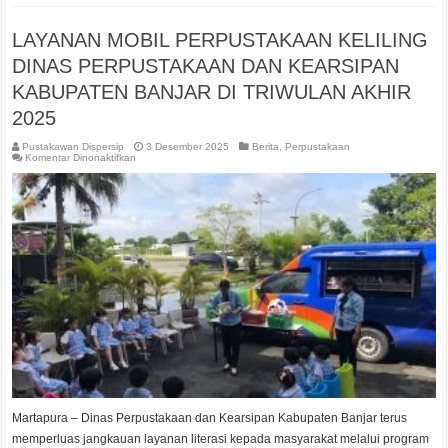
LAYANAN MOBIL PERPUSTAKAAN KELILING
DINAS PERPUSTAKAAN DAN KEARSIPAN
KABUPATEN BANJAR DI TRIWULAN AKHIR
2025
Pustakawan Dispersip
3 Desember 2025
Berita
,
Perpustakaan
pada
Komentar Dinonaktifkan
LAYANAN
MOBIL
PERPUSTAKAAN
KELILING
DINAS
PERPUSTAKAAN
DAN
KEARSIPAN
KABUPATEN
BANJAR
DI
TRIWULAN
AKHIR
2025
Martapura – Dinas Perpustakaan dan Kearsipan Kabupaten Banjar terus
memperluas jangkauan layanan literasi kepada masyarakat melalui program