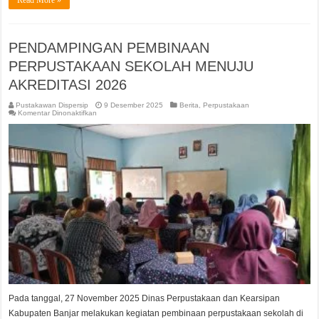
PENDAMPINGAN PEMBINAAN
PERPUSTAKAAN SEKOLAH MENUJU
AKREDITASI 2026
Pustakawan Dispersip
9 Desember 2025
Berita
,
Perpustakaan
pada
Komentar Dinonaktifkan
PENDAMPINGAN
PEMBINAAN
PERPUSTAKAAN
SEKOLAH
MENUJU
AKREDITASI
2026
Pada tanggal, 27 November 2025 Dinas Perpustakaan dan Kearsipan
Kabupaten Banjar melakukan kegiatan pembinaan perpustakaan sekolah di