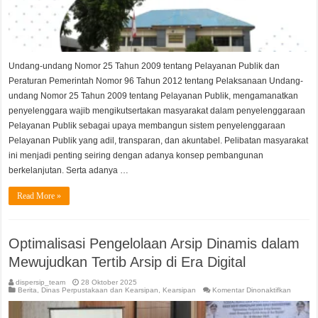
Undang-undang Nomor 25 Tahun 2009 tentang Pelayanan Publik dan
Peraturan Pemerintah Nomor 96 Tahun 2012 tentang Pelaksanaan Undang-
undang Nomor 25 Tahun 2009 tentang Pelayanan Publik, mengamanatkan
penyelenggara wajib mengikutsertakan masyarakat dalam penyelenggaraan
Pelayanan Publik sebagai upaya membangun sistem penyelenggaraan
Pelayanan Publik yang adil, transparan, dan akuntabel. Pelibatan masyarakat
ini menjadi penting seiring dengan adanya konsep pembangunan
berkelanjutan. Serta adanya …
Read More »
Optimalisasi Pengelolaan Arsip Dinamis dalam
Mewujudkan Tertib Arsip di Era Digital
dispersip_team
28 Oktober 2025
pada
Berita
,
Dinas Perpustakaan dan Kearsipan
,
Kearsipan
Komentar Dinonaktifkan
Optimali
Pengelo
Arsip