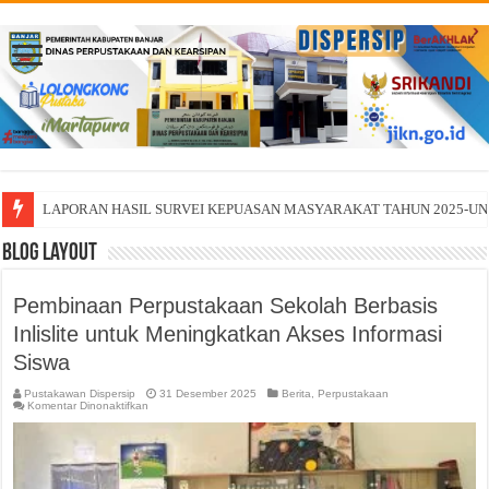
LAPORAN HASIL SURVEI KEPUASAN MASYARAKAT TAHUN 2025-U
TINGKATKAN PERPUSTAKAAN BER-SNP MELALUI PEMBINAAN
Blog Layout
Pembinaan Perpustakaan Sekolah Berbasis
Inlislite untuk Meningkatkan Akses Informasi
Siswa
Pustakawan Dispersip
31 Desember 2025
Berita
,
Perpustakaan
pada
Komentar Dinonaktifkan
Pembinaan
Perpustakaan
Sekolah
Berbasis
Inlislite
untuk
Meningkatkan