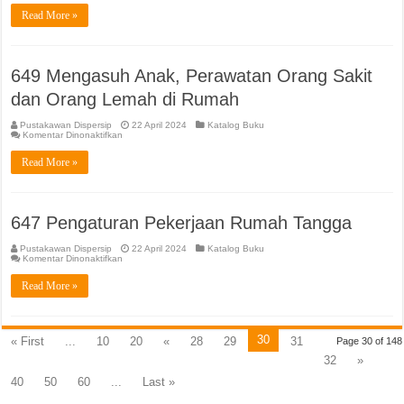
Manajemen
Read More »
dan
Ilmu
yang
Berkaitan,
Bisnis
649 Mengasuh Anak, Perawatan Orang Sakit
dan Orang Lemah di Rumah
Pustakawan Dispersip
22 April 2024
Katalog Buku
pada
Komentar Dinonaktifkan
649
Mengasuh
Read More »
Anak,
Perawatan
Orang
Sakit
dan
Orang
647 Pengaturan Pekerjaan Rumah Tangga
Lemah
di
Rumah
Pustakawan Dispersip
22 April 2024
Katalog Buku
pada
Komentar Dinonaktifkan
647
Pengaturan
Read More »
Pekerjaan
Rumah
Tangga
30
« First
...
10
20
«
28
29
31
Page 30 of 148
32
»
40
50
60
...
Last »