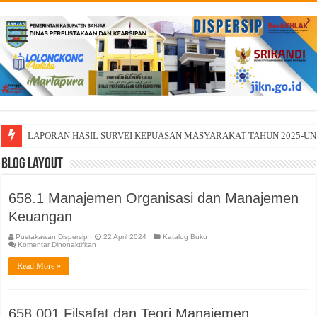
LAPORAN HASIL SURVEI KEPUASAN MASYARAKAT TAHUN 2025-U
Blog Layout
658.1 Manajemen Organisasi dan Manajemen
Keuangan
Pustakawan Dispersip
22 April 2024
Katalog Buku
pada
Komentar Dinonaktifkan
658.1
Manajemen
Read More »
Organisasi
dan
Manajemen
Keuangan
658.001 Filsafat dan Teori Manajemen