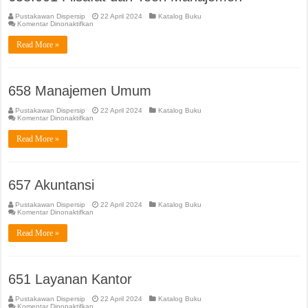
Pustakawan Dispersip
22 April 2024
Katalog Buku
pada
Komentar Dinonaktifkan
658.001
Filsafat
Read More »
dan
Teori
Manajemen
658 Manajemen Umum
Pustakawan Dispersip
22 April 2024
Katalog Buku
pada
Komentar Dinonaktifkan
658
Manajemen
Read More »
Umum
657 Akuntansi
Pustakawan Dispersip
22 April 2024
Katalog Buku
pada
Komentar Dinonaktifkan
657
Akuntansi
Read More »
651 Layanan Kantor
Pustakawan Dispersip
22 April 2024
Katalog Buku
pada
Komentar Dinonaktifkan