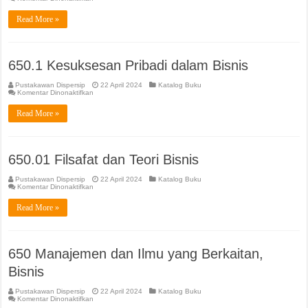
651
Layanan
Read More »
Kantor
650.1 Kesuksesan Pribadi dalam Bisnis
Pustakawan Dispersip
22 April 2024
Katalog Buku
pada
Komentar Dinonaktifkan
650.1
Kesuksesan
Read More »
Pribadi
dalam
Bisnis
650.01 Filsafat dan Teori Bisnis
Pustakawan Dispersip
22 April 2024
Katalog Buku
pada
Komentar Dinonaktifkan
650.01
Filsafat
Read More »
dan
Teori
Bisnis
650 Manajemen dan Ilmu yang Berkaitan,
Bisnis
Pustakawan Dispersip
22 April 2024
Katalog Buku
pada
Komentar Dinonaktifkan
650