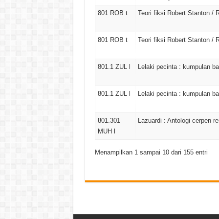
801 ROB t
Teori fiksi Robert Stanton / 
801 ROB t
Teori fiksi Robert Stanton / 
801.1 ZUL l
Lelaki pecinta : kumpulan bai
801.1 ZUL l
Lelaki pecinta : kumpulan bai
801.301
Lazuardi : Antologi cerpen
MUH l
Menampilkan 1 sampai 10 dari 155 entri