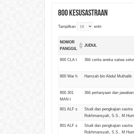
800 Kesusastraan
Tampilkan
entri
NOMOR
JUDUL
PANGGIL
800 CLA t
366 cerita aneka satwa selur
800 War h
Hamzah bin Abdul Muthalib
800.301
366 pertanyaan dan jawaban 
MAN t
801 ALF s
Studi dan pengkajian sastra 
Rokhmansyah, S.S., M.Hum
801 ALF s
Studi dan pengkajian sastra 
Rokhmansyah, S.S., M.Hum