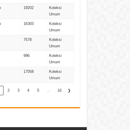
n
19202
Koleksi
Umum
n
16303
Koleksi
Umum
7578
Koleksi
Umum
996
Koleksi
Umum
17058
Koleksi
Umum
…
2
3
4
5
16
❯