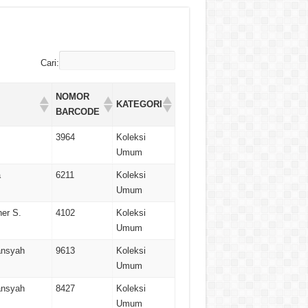
Cari:
NOMOR
KATEGORI
BARCODE
3964
Koleksi
Umum
a
6211
Koleksi
Umum
her S.
4102
Koleksi
Umum
ansyah
9613
Koleksi
Umum
ansyah
8427
Koleksi
Umum